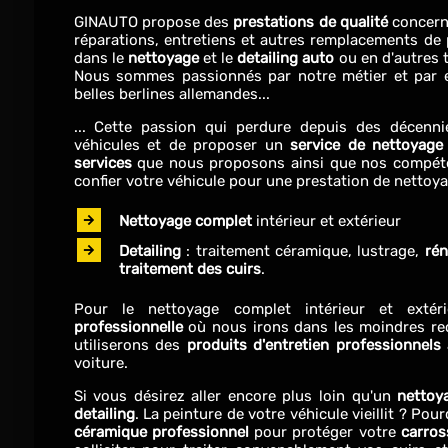
GINAUTO propose des
prestations de qualité
concern
réparations, entretiens et autres remplacements de
dans le
nettoyage
et le
detailing auto
ou en d'autres t
Nous sommes passionnés par notre métier et par e
belles berlines allemandes...
... Cette passion qui perdure depuis des décen
véhicules et de proposer un
service de nettoyage
services
que nous proposons ainsi que nos compét
confier votre véhicule pour une prestation de nettoyag
Nettoyage complet
intérieur et extérieur
Detailing
: traitement céramique, lustrage,
rén
traitement des cuirs
.
Pour le nettoyage complet intérieur et extér
professionnelle
où nous irons dans les moindres rec
utiliserons des
produits d'entretien professionnels
a
voiture.
Si vous désirez aller encore plus loin qu'un
nettoy
detailing
. La peinture de votre véhicule vieillit ? P
céramique professionnel
pour protéger votre
carros