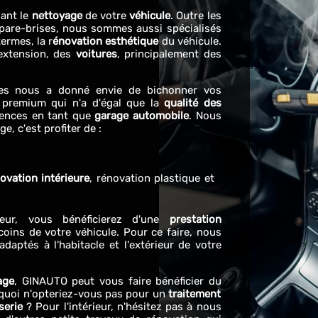
ant le
nettoyage
de votre
véhicule
. Outre les
 pare-brises, nous sommes aussi spécialisés
ermes, la r
énovation esthétique
du véhicule.
xtension, des
voitures
, principalement des
nies nous a donné envie de bichonner vos
premium qui n'a d'égal que la
qualité des
ences en tant que
garage automobile
. Nous
e, c'est profiter de :
ovation intérieure
, rénovation plastique et
ieur, vous bénéficierez d'une
prestation
oins de votre véhicule. Pour ce faire, nous
daptés à l'habitacle et l'extérieur de votre
age
, GINAUTO peut vous faire bénéficier du
ourquoi n'opteriez-vous pas pour un
traitement
serie
? Pour l'intérieur, n'hésitez pas à nous