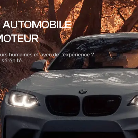
N AUTOMOBILE
MOTEUR
urs humaines et avec de l'expérience ?
 sérénité.