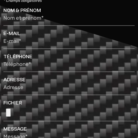
* Champs obligatoires
NOM & PRÉNOM
Nom et prénom*
E-MAIL
E-mail*
TÉLÉPHONE
Téléphone*
ADRESSE
Adresse
FICHIER
MESSAGE
Message*