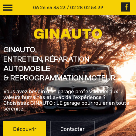
06 26 65 33 23
/
02 28 02 54 39
GINAUTO,
ENTRETIEN, RÉPARATION
AUTOMOBILE
& REPROGRAMMATION MOTEUR
Vous avez besoin d'un garage professionnel aux
valeurs humaines et avec de l'expérience ?
Choisissez GINAUTO : LE garage pour rouler en toute
sérénité.
Découvrir
Contacter