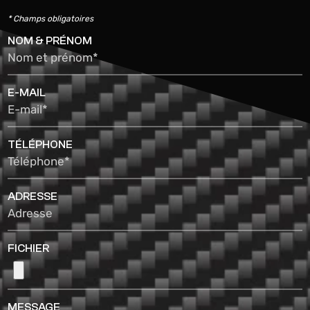
* Champs obligatoires
NOM & PRÉNOM
Nom et prénom*
E-MAIL
E-mail*
TÉLÉPHONE
Téléphone*
ADRESSE
Adresse
FICHIER
MESSAGE