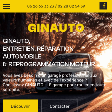
06 26 65 33 23
/
02 28 02 54 39
GINAUTO,
ENTRETIEN, RÉPARATION
AUTOMOBILE
& REPROGRAMMATION MOTEUR
Vous avez besoin d'un garage professionnel aux
valeurs humaines et avec de l'expérience ?
Choisissez GINAUTO : LE garage pour rouler en toute
sérénité.
Découvrir
Contacter