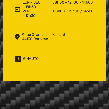
LUN - JEU : 08h00 - 12h00 / 14h00
- 18h30
VEN : 08h00 - 12h00 / 14h00
- 17h30
9 rue Jean Louis Maillard
44130 Bouvron
GINAUTO