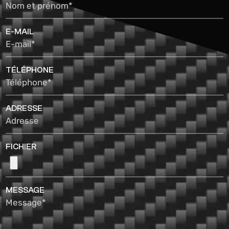
Nom et prénom*
E-MAIL
E-mail*
TÉLÉPHONE
Téléphone*
ADRESSE
Adresse
FICHIER
MESSAGE
Message*