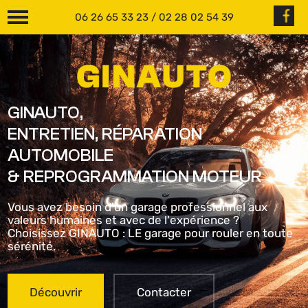
Panneau de gestion des cookies
06 26 65 33 23
/
02 28 02 54 39
GINAUTO,
ENTRETIEN, RÉPARATION
AUTOMOBILE
& REPROGRAMMATION MOTEUR
Vous avez besoin d'un garage professionnel aux
valeurs humaines et avec de l'expérience ?
Choisissez GINAUTO : LE garage pour rouler en toute
sérénité.
Découvrir
Contacter