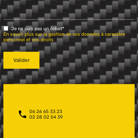
Je ne suis pas un robot*
En savoir plus sur la gestion de vos données à caractère
personnel et vos droits
Valider
06 26 65 33 23
02 28 02 54 39