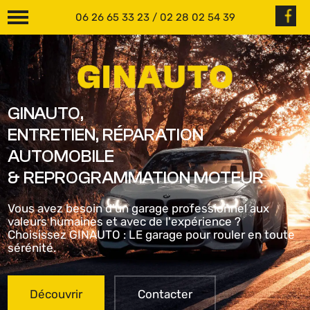
06 26 65 33 23
/
02 28 02 54 39
GINAUTO,
ENTRETIEN, RÉPARATION
AUTOMOBILE
& REPROGRAMMATION MOTEUR
Vous avez besoin d'un garage professionnel aux
valeurs humaines et avec de l'expérience ?
Choisissez GINAUTO : LE garage pour rouler en toute
sérénité.
Découvrir
Contacter