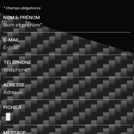
* Champs obligatoires
NOM & PRÉNOM
Nom et prénom*
E-MAIL
E-mail*
TÉLÉPHONE
Téléphone*
ADRESSE
Adresse
FICHIER
MESSAGE